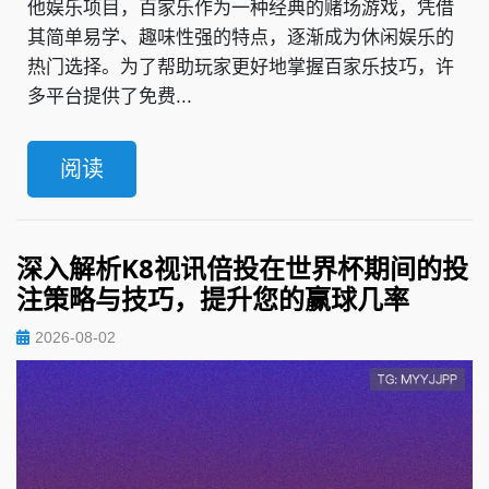
他娱乐项目，百家乐作为一种经典的赌场游戏，凭借
其简单易学、趣味性强的特点，逐渐成为休闲娱乐的
热门选择。为了帮助玩家更好地掌握百家乐技巧，许
多平台提供了免费...
阅读
深入解析K8视讯倍投在世界杯期间的投
注策略与技巧，提升您的赢球几率
2026-08-02