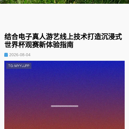
结合电子真人游艺线上技术打造沉浸式
世界杯观赛新体验指南
2026-08-04