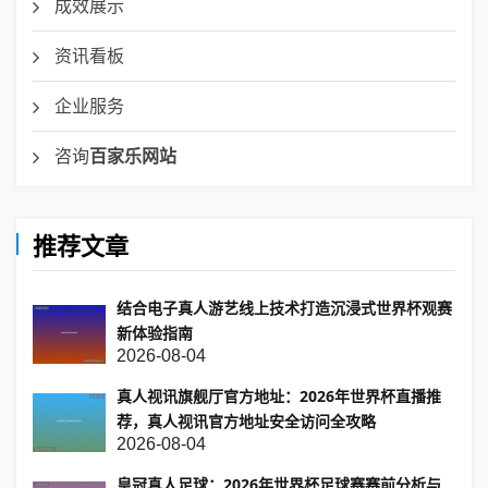
成效展示
资讯看板
企业服务
咨询
百家乐网站
推荐文章
结合电子真人游艺线上技术打造沉浸式世界杯观赛
新体验指南
2026-08-04
真人视讯旗舰厅官方地址：2026年世界杯直播推
荐，真人视讯官方地址安全访问全攻略
2026-08-04
皇冠真人足球：2026年世界杯足球赛赛前分析与