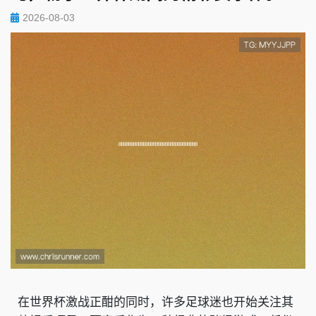
2026-08-03
在世界杯激战正酣的同时，许多足球迷也开始关注其