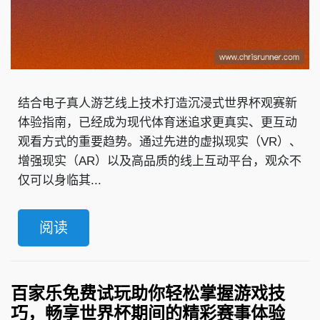
结合电子真人游艺线上技术打造沉浸式世界杯观赛新
体验指南，已经成为现代体育迷追求更真实、更互动
观看方式的重要趋势。通过先进的虚拟现实（VR）、
增强现实（AR）以及高品质的线上互动平台，观众不
仅可以身临其...
阅读
百家乐免费试玩助你轻松掌握游戏技
巧，畅享世界杯期间的精彩赛事体验