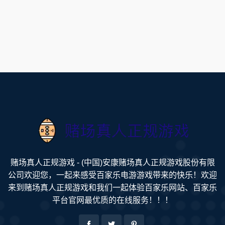
赌场真人正规游戏 - (中国)安康赌场真人正规游戏股份有限
公司欢迎您，一起来感受百家乐电游游戏带来的快乐！欢迎
来到赌场真人正规游戏和我们一起体验百家乐网站、百家乐
平台官网最优质的在线服务！！！