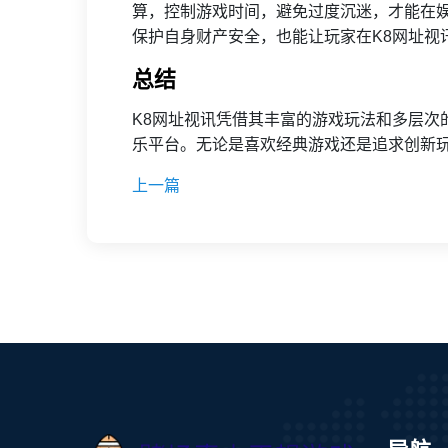
算，控制游戏时间，避免过度沉迷，才能在
保护自身财产安全，也能让玩家在K8网址视
总结
K8网址视讯凭借其丰富的游戏玩法和多层次
乐平台。无论是喜欢经典游戏还是追求创新
上一篇