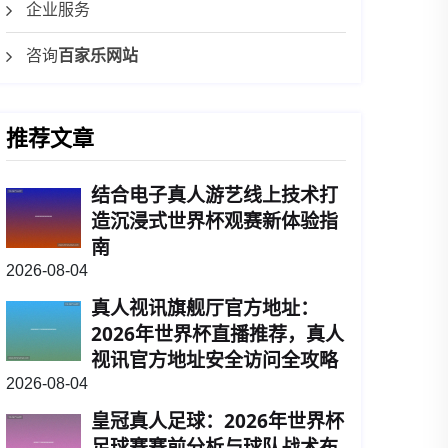
企业服务
咨询
百家乐网站
推荐文章
结合电子真人游艺线上技术打
造沉浸式世界杯观赛新体验指
南
2026-08-04
真人视讯旗舰厅官方地址：
2026年世界杯直播推荐，真人
视讯官方地址安全访问全攻略
2026-08-04
皇冠真人足球：2026年世界杯
足球赛赛前分析与球队战术布