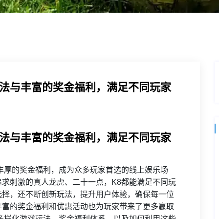
玩法与丰富的奖金福利，满足不同玩家
玩法与丰富的奖金福利，满足不同玩家
丰厚的奖金福利，成为众多玩家首选的线上娱乐场
求刺激的真人龙虎、二十一点，K8都能满足不同玩
选择，还不断创新玩法，提升用户体验，确保每一位
丰富的奖金福利和优惠活动也为玩家带来了更多赢取
多样化游戏玩法、奖金福利体系，以及如何利用这些