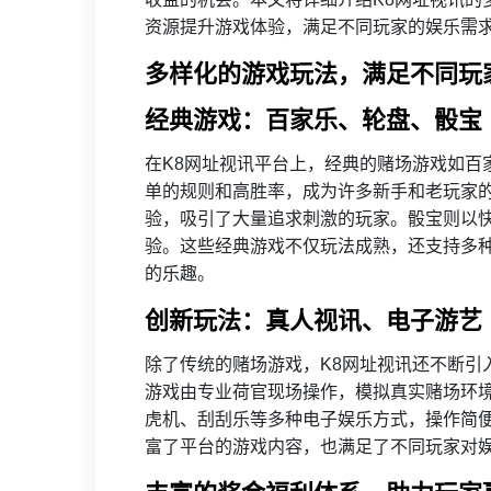
资源提升游戏体验，满足不同玩家的娱乐需
多样化的游戏玩法，满足不同玩
经典游戏：百家乐、轮盘、骰宝
在K8网址视讯平台上，经典的赌场游戏如百
单的规则和高胜率，成为许多新手和老玩家
验，吸引了大量追求刺激的玩家。骰宝则以
验。这些经典游戏不仅玩法成熟，还支持多
的乐趣。
创新玩法：真人视讯、电子游艺
除了传统的赌场游戏，K8网址视讯还不断引
游戏由专业荷官现场操作，模拟真实赌场环
虎机、刮刮乐等多种电子娱乐方式，操作简
富了平台的游戏内容，也满足了不同玩家对