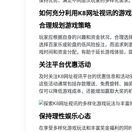
保持优势，满足不同层次玩家的多样化需求
如何充分利用K8网址视讯的游
合理规划游戏策略
玩家应根据自身的兴趣和资金状况，合理选
选择百家乐或轮盘的低风险投注，而追求刺
戏时间和资金分配，有助于延长游戏体验，
关注平台优惠活动
及时关注K8网址视讯平台的优惠信息和活动
这些活动通常包括存款赠送、免费旋转、抽
仅可以降低游戏成本，还能增加赢取大奖的
保持理性娱乐心态
在享受多样化游戏玩法和丰富奖金福利的同