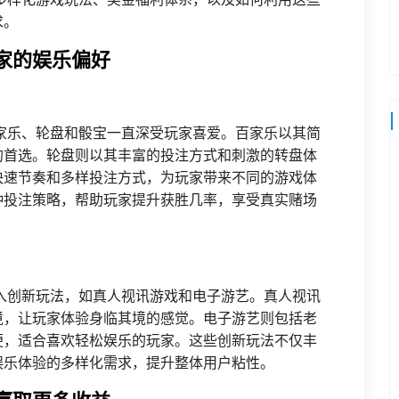
求。
家的娱乐偏好
家乐、轮盘和骰宝一直深受玩家喜爱。百家乐以其简
的首选。轮盘则以其丰富的投注方式和刺激的转盘体
快速节奏和多样投注方式，为玩家带来不同的游戏体
种投注策略，帮助玩家提升获胜几率，享受真实赌场
入创新玩法，如真人视讯游戏和电子游艺。真人视讯
境，让玩家体验身临其境的感觉。电子游艺则包括老
便，适合喜欢轻松娱乐的玩家。这些创新玩法不仅丰
娱乐体验的多样化需求，提升整体用户粘性。