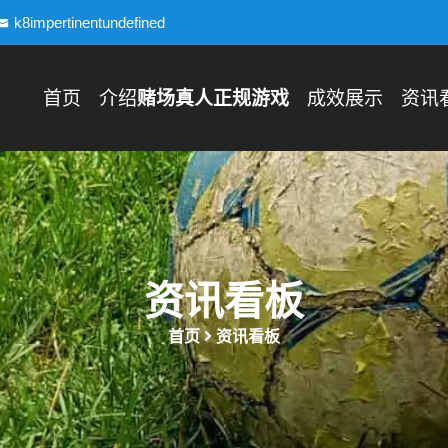
k8impertinentundefined
首页
介绍
赌场真人正规游戏
成效展示
资讯
资讯看板
首页
资讯看板