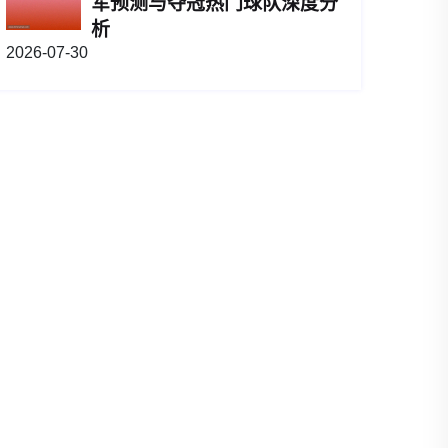
军预测与夺冠热门球队深度分
析
2026-07-30