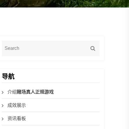
导航
介绍
赌场真人正规游戏
成效展示
资讯看板