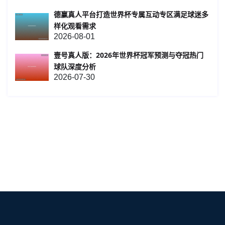
德赢真人平台打造世界杯专属互动专区满足球迷多
样化观看需求
2026-08-01
壹号真人版：2026年世界杯冠军预测与夺冠热门
球队深度分析
2026-07-30