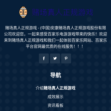
赌场真人正规游戏 - (中国)安康赌场真人正规游戏股份有限
公司欢迎您，一起来感受百家乐电游游戏带来的快乐！欢迎
来到赌场真人正规游戏和我们一起体验百家乐网站、百家乐
平台官网最优质的在线服务！！！
导航
介绍
赌场真人正规游戏
成效展示
资讯看板