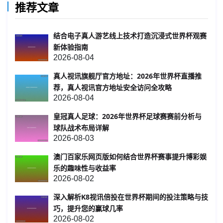
推荐文章
结合电子真人游艺线上技术打造沉浸式世界杯观赛
新体验指南
2026-08-04
真人视讯旗舰厅官方地址：2026年世界杯直播推
荐，真人视讯官方地址安全访问全攻略
2026-08-04
皇冠真人足球：2026年世界杯足球赛赛前分析与
球队战术布局详解
2026-08-03
澳门百家乐网页版如何结合世界杯赛事提升博彩娱
乐的趣味性与收益率
2026-08-02
深入解析K8视讯倍投在世界杯期间的投注策略与技
巧，提升您的赢球几率
2026-08-02