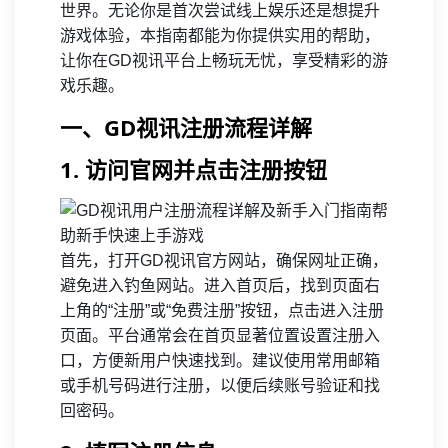
世界。无论你是首次尝试线上娱乐还是想提升
游戏体验，本指南都能为你提供实用的帮助，
让你在GD视讯平台上畅玩无忧，享受精彩的游
戏乐趣。
一、GD视讯注册流程详解
1. 访问官网并点击注册按钮
首先，打开GD视讯官方网站，确保网址正确，
避免进入钓鱼网站。进入首页后，找到页面右
上角的“注册”或“免费注册”按钮，点击进入注册
页面。平台通常会在首页显著位置设置注册入
口，方便新用户快速找到。建议使用常用邮箱
或手机号码进行注册，以便后续账号验证和找
回密码。