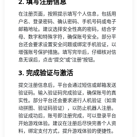
2. 填写注册信息
在注册页面，按照提示填写个人信息，包括用
户名、登录密码、确认密码、手机号码或电子
邮箱地址。建议选择安全性高的密码，结合字
母、数字和特殊字符，确保账号安全。部分平
台还会要求设置安全问题或绑定手机验证，以
增强账号保护措施。填写完毕后，仔细核对信
息无误后，点击“提交”或“注册”按钮。
3. 完成验证与激活
提交注册信息后，平台会通过短信或邮箱发送
验证码。输入验证码完成验证，确保账号的真
实性。部分平台还会要求进行人机验证（如滑
动拼图、验证码验证），以防止机器人注册。
验证成功后，账号即注册完成，可以登录平台
开始游戏体验。建议在注册后尽快完善个人资
料，绑定支付方式，提升游戏体验的便捷性。