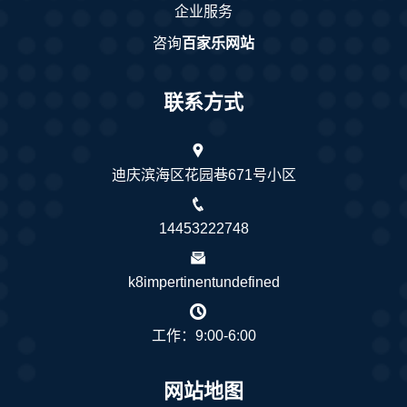
企业服务
咨询
百家乐网站
联系方式
迪庆滨海区花园巷671号小区
14453222748
k8impertinentundefined
工作：9:00-6:00
网站地图