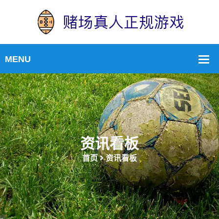
资讯看板
首页
资讯看板